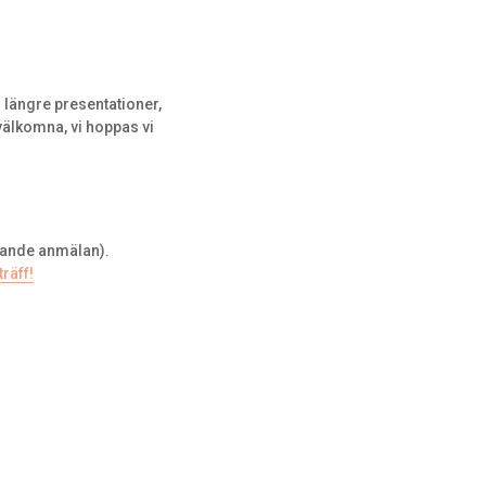
 längre presentationer,
välkomna, vi hoppas vi
dande anmälan).
träff!