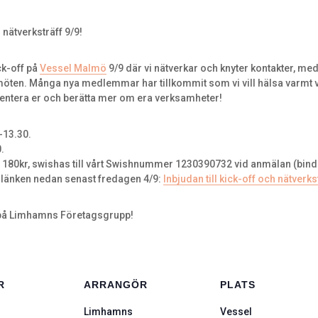
nätverksträff 9/9!
ck-off på
Vessel Malmö
9/9 där vi nätverkar och knyter kontakter, med
 möten. Många nya medlemmar har tillkommit som vi vill hälsa varmt 
esentera er och berätta mer om era verksamheter!
-13.30.
.
180kr, swishas till vårt Swishnummer 1230390732 vid anmälan (bin
 länken nedan senast fredagen 4/9:
Inbjudan till kick-off och nätverks
 på Limhamns Företagsgrupp!
R
ARRANGÖR
PLATS
Limhamns
Vessel