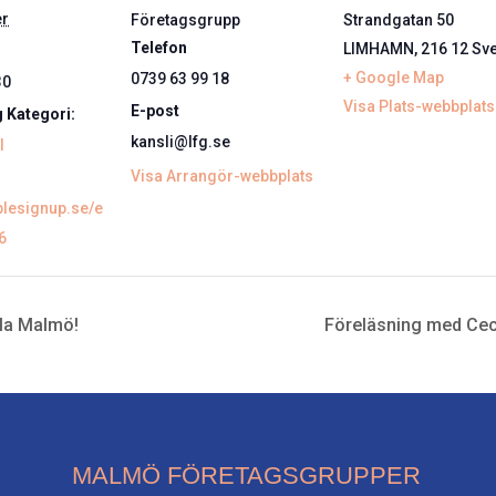
er
Företagsgrupp
Strandgatan 50
Telefon
LIMHAMN
,
216 12
Sve
+ Google Map
0739 63 99 18
30
Visa Plats-webbplats
E-post
 Kategori:
kansli@lfg.se
l
Visa Arrangör-webbplats
plesignup.se/e
6
lla Malmö!
Föreläsning med Ceci
MALMÖ FÖRETAGSGRUPPER