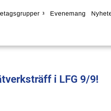
etagsgrupper
Evenemang
Nyhet
tverksträff i LFG 9/9!