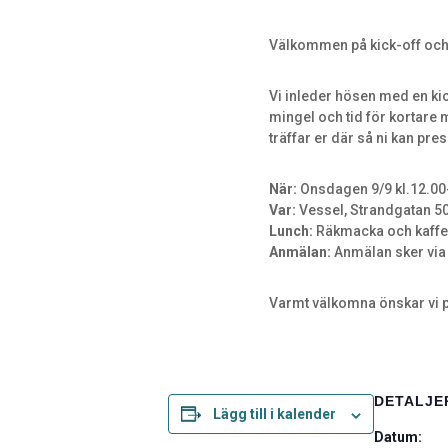
Välkommen på kick-off och 
Vi inleder hösen med en ki
mingel och tid för kortare
träffar er där så ni kan pr
När:
Onsdagen 9/9 kl.12.00
Var:
Vessel, Strandgatan 50
Lunch:
Räkmacka och kaffe 
Anmälan:
Anmälan sker via
Varmt välkomna önskar vi
DETALJE
Lägg till i kalender
Datum: