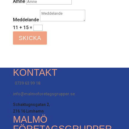
Ämne
Meddelande
11 + 15
=
SKICKA
KONTAKT
0739 63 99 18
info@malmoforetagsgrupper.se
Schaktugnsgatan 2,
216 16 Limhamn
MALMÖ
FÖRETAGSGRUPPER