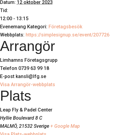
Datum:
12 oktober 2023
Tid:
12:00 - 13:15
Evenemang Kategori:
Företagsbesök
Webbplats:
https://simplesignup.se/event/207726
Arrangör
Limhamns Företagsgrupp
Telefon
0739 63 99 18
E-post
kansli@lfg.se
Visa Arrangör-webbplats
Plats
Leap Fly & Padel Center
Hyllie Boulevard 8 C
MALMÖ
,
21532
Sverige
+ Google Map
Visa Plats-webbplats