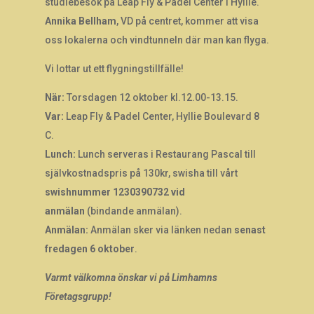
studiebesök på Leap Fly & Padel Center i Hyllie.
Annika Bellham
, VD på centret, kommer att visa
oss lokalerna och vindtunneln där man kan flyga.
Vi lottar ut ett flygningstillfälle!
När:
Torsdagen 12 oktober kl.12.00-13.15.
Var:
Leap Fly & Padel Center, Hyllie Boulevard 8
C.
Lunch:
Lunch serveras i Restaurang Pascal till
självkostnadspris på 130kr, swisha till vårt
swishnummer 1230390732 vid
anmälan
(bindande anmälan).
Anmälan:
Anmälan sker via länken nedan
senast
fredagen 6 oktober
.
Varmt välkomna önskar vi på Limhamns
Företagsgrupp!