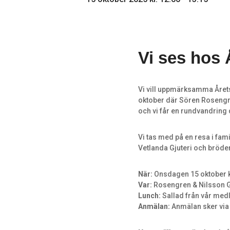
Vi ses hos
Vi vill uppmärksamma Året
oktober där Sören Rosengre
och vi får en rundvandring dä
Vi tas med på en resa i fami
Vetlanda Gjuteri och bröder
När:
Onsdagen 15 oktober k
Var:
Rosengren & Nilsson G
Lunch:
Sallad från vår med
Anmälan:
Anmälan sker via