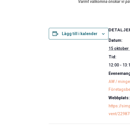
Varmt välkomna önskar vi p
DETALJE
Lägg till i kalender
Datum:
15 oktober
Tid:
12:00 - 13:
Evenemang
AW / minge
Företagsb
Webbplats:
https://sim
vent/22987