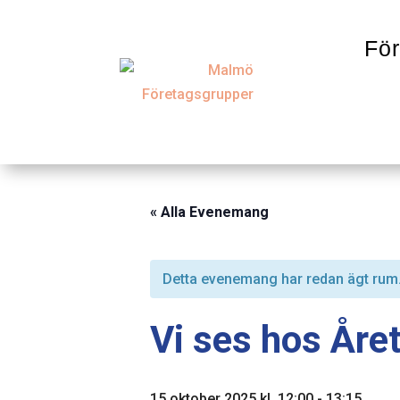
För
« Alla Evenemang
Detta evenemang har redan ägt rum
Vi ses hos Åre
15 oktober 2025 kl. 12:00
-
13:15