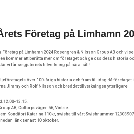
 Årets Företag på Limhamn 20
s Företag på Limhamn 2024 Rosengren & Nilsson Group AB och vi se
n kommer att berätta mer om företaget och ge oss dess historia och
r vi får se gjuteriets tillverkning på nära håll!
ljeföretagets över 100-åriga historia och fram till idag då företaget 
na Jimmy och Rolf Nilsson och breddat tillverkningen ytterligare.
l.12.00-13.15.
roup AB, Gottorpsvägen 56, Vintrie.
lem Konditori Katarina 110kr, swisha till vårt Swishnummer 1230390
 nedan länk
senast 10 oktober.