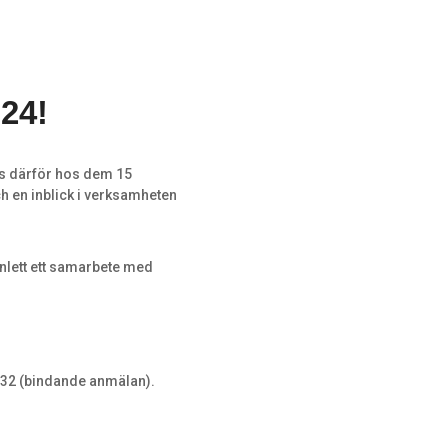
24!
s därför hos dem 15
 en inblick i verksamheten
inlett ett samarbete med
732 (bindande anmälan).