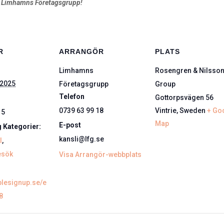
å Limhamns Företagsgrupp!
R
ARRANGÖR
PLATS
Limhamns
Rosengren & Nilsso
 2025
Företagsgrupp
Group
Telefon
Gottorpsvägen 56
0739 63 99 18
Vintrie
,
Sweden
+ Go
15
Map
E-post
 Kategorier:
kansli@lfg.se
l
,
esök
Visa Arrangör-webbplats
plesignup.se/e
8