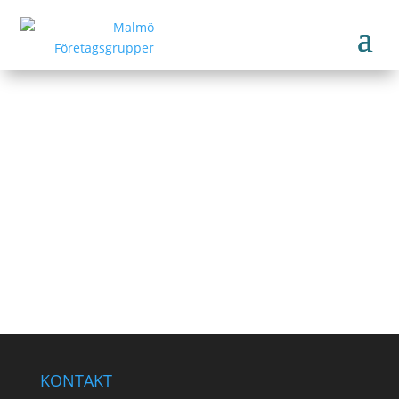
Arbetskraft Öresund AB
www.arbetskraftoresund.se
Tillbaka till medlemmar
KONTAKT