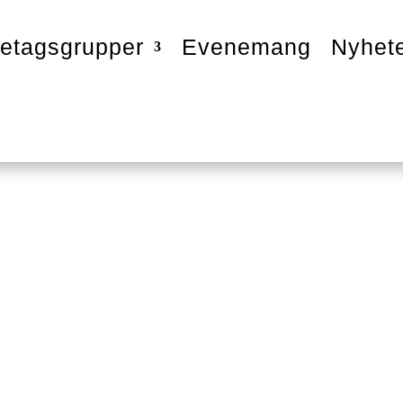
etagsgrupper
Evenemang
Nyhet
ive Sourcing AB
cialister på inköp