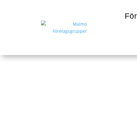
För
EFFSO Effect
EFFSO är spe