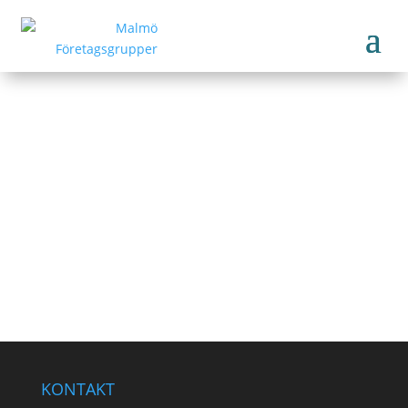
Gilbert ecological cleaning AB
www.
Tillbaka till medlemmar
KONTAKT