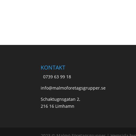
KONTAKT
0739 63 99 18
info@malmoforetagsgrupper.se
Schaktugnsgatan 2,
216 16 Limhamn
2023 © Malmö Företagsgrupper | Hemsida by