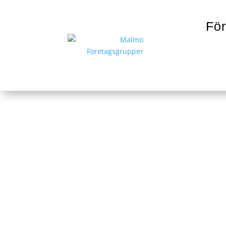
För
Hofves Instal
www.hofves.se