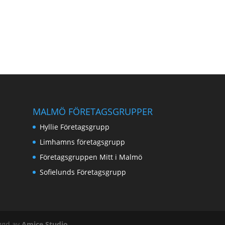
MALMÖ FÖRETAGSGRUPPER
Hyllie Företagsgrupp
Limhamns företagsgrupp
Företagsgruppen Mitt i Malmö
Sofielunds Företagsgrupp
ggd av
Amice Studio