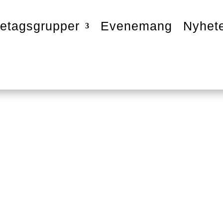
etagsgrupper
Evenemang
Nyhet
lations Service AB
Tillbaka till