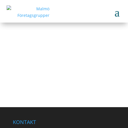
Human Gardening AB
https://humangardening.se/
Tillbaka till medlemmar
KONTAKT