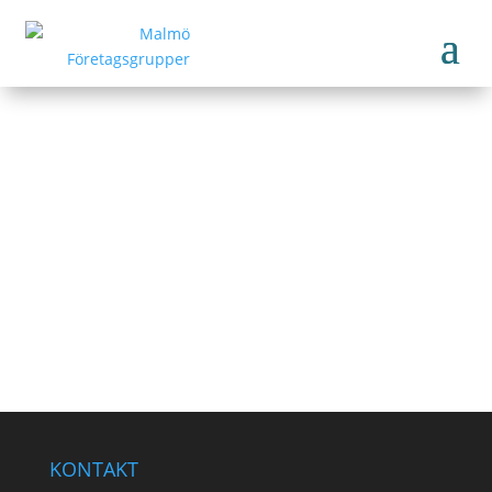
Jens Möller Byggtjänst AB
www.jensmollerbyggtjanst.se
Tillbaka till medlemmar
KONTAKT