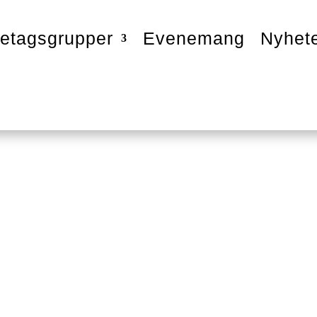
etagsgrupper
Evenemang
Nyhet
Protect AB
senprotect.com/