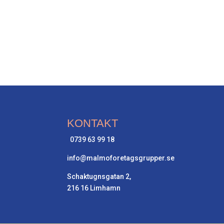
KONTAKT
0739 63 99 18
info@malmoforetagsgrupper.se
Schaktugnsgatan 2,
216 16 Limhamn