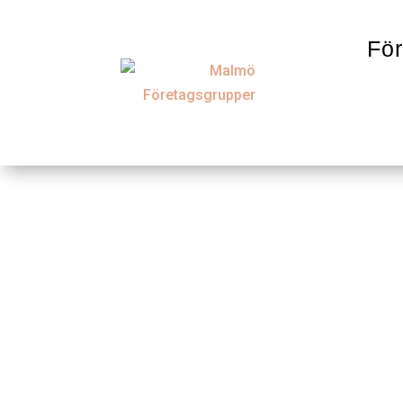
För
Jensen 
http://www.jen