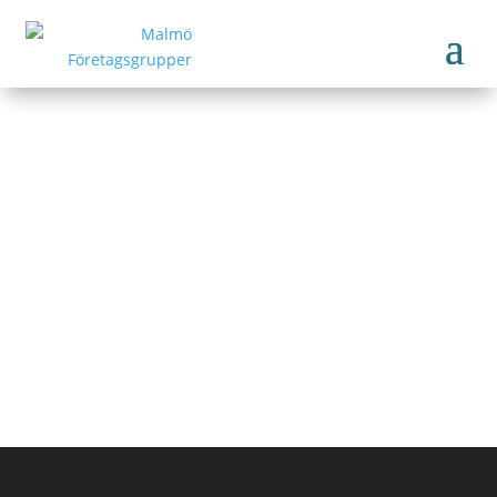
Lilla Städeriet
www.lillastad.se
Tillbaka till medlemmar