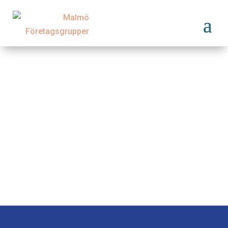
Limhamn Invest AB
www.limhamninvest.se
TILLBAKA TILL MEDLEMMAR