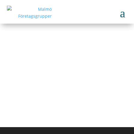
Privatgirot
Start
Tillbaka till medlemmar