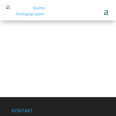
Städpoolen i Södra Skåne AB
https://www.stadpoolen.com/
Tillbaka till medlemmar
KONTAKT