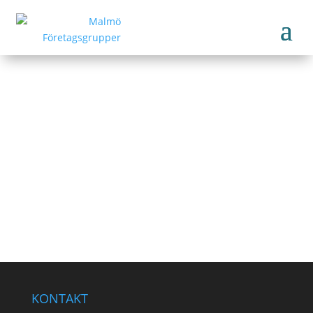
Swedbank AB
www.swedbank.se
Tillbaka till medlemmar
KONTAKT