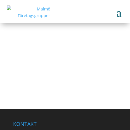
Travelshop
www.travelshop.se
Tillbaka till medlemmar
KONTAKT