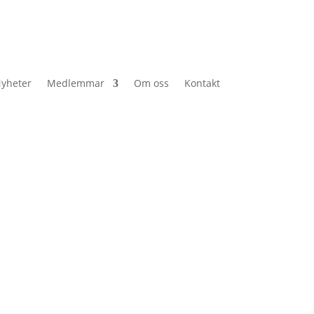
yheter
Medlemmar
Om oss
Kontakt
Senaste nyheterna