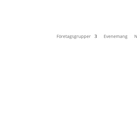
Företagsgrupper
Evenemang
N
on från Drivhuset